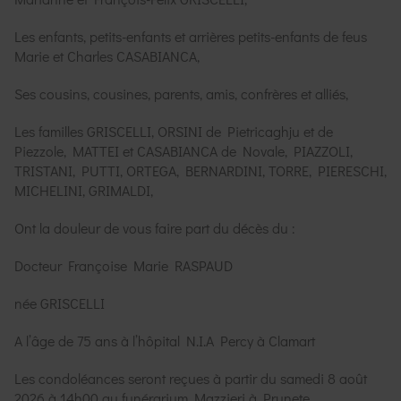
Les enfants, petits-enfants et arrières petits-enfants de feus
Marie et Charles CASABIANCA,
Ses cousins, cousines, parents, amis, confrères et alliés,
Les familles GRISCELLI, ORSINI de Pietricaghju et de
Piezzole, MATTEI et CASABIANCA de Novale, PIAZZOLI,
TRISTANI, PUTTI, ORTEGA, BERNARDINI, TORRE, PIERESCHI,
MICHELINI, GRIMALDI,
Ont la douleur de vous faire part du décès du :
Docteur Françoise Marie RASPAUD
née GRISCELLI
A l’âge de 75 ans à l’hôpital N.I.A Percy à Clamart
Les condoléances seront reçues à partir du samedi 8 août
2026 à 14h00 au funérarium Mazzieri à Prunete.