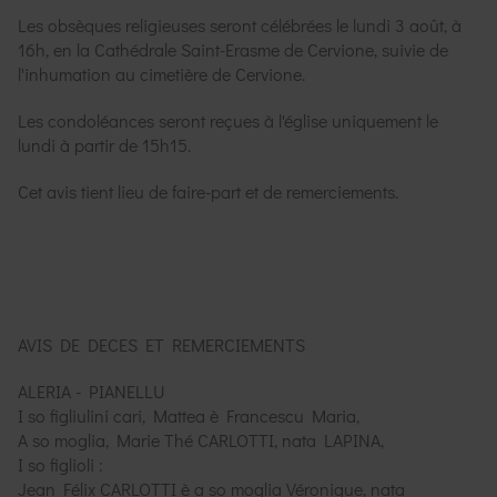
Les obsèques religieuses seront célébrées le lundi 3 août, à
16h, en la Cathédrale Saint-Erasme de Cervione, suivie de
l'inhumation au cimetière de Cervione.
Les condoléances seront reçues à l'église uniquement le
lundi à partir de 15h15.
Cet avis tient lieu de faire-part et de remerciements.
AVIS DE DECES ET REMERCIEMENTS
ALERIA - PIANELLU
I so figliulini cari, Mattea è Francescu Maria,
A so moglia, Marie Thé CARLOTTI, nata LAPINA,
I so figlioli :
Jean Félix CARLOTTI è a so moglia Véronique, nata