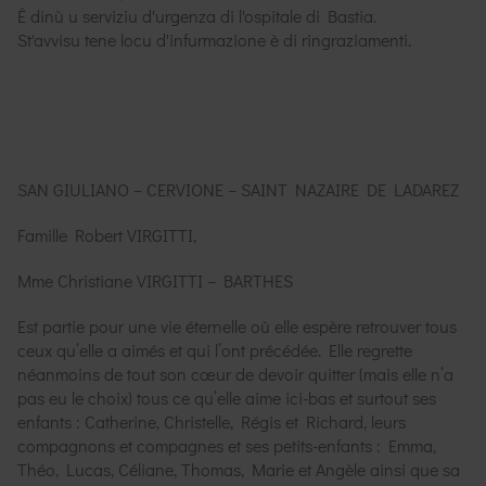
È dinù u serviziu d'urgenza di l'ospitale di Bastia.
St'avvisu tene locu d'infurmazione è di ringraziamenti.
SAN GIULIANO – CERVIONE – SAINT NAZAIRE DE LADAREZ
Famille Robert VIRGITTI,
Mme Christiane VIRGITTI – BARTHES
Est partie pour une vie éternelle où elle espère retrouver tous
ceux qu’elle a aimés et qui l’ont précédée. Elle regrette
néanmoins de tout son cœur de devoir quitter (mais elle n’a
pas eu le choix) tous ce qu’elle aime ici-bas et surtout ses
enfants : Catherine, Christelle, Régis et Richard, leurs
compagnons et compagnes et ses petits-enfants : Emma,
Théo, Lucas, Céliane, Thomas, Marie et Angèle ainsi que sa