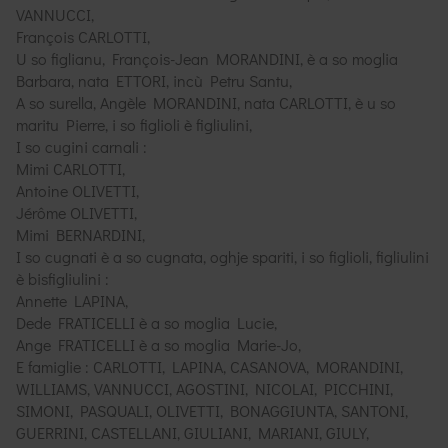
VANNUCCI,
François CARLOTTI,
U so figlianu, François-Jean MORANDINI, è a so moglia
Barbara, nata ETTORI, incù Petru Santu,
A so surella, Angèle MORANDINI, nata CARLOTTI, è u so
maritu Pierre, i so figlioli è figliulini,
I so cugini carnali :
Mimi CARLOTTI,
Antoine OLIVETTI,
Jérôme OLIVETTI,
Mimi BERNARDINI,
I so cugnati è a so cugnata, oghje spariti, i so figlioli, figliulini
è bisfigliulini :
Annette LAPINA,
Dede FRATICELLI è a so moglia Lucie,
Ange FRATICELLI è a so moglia Marie-Jo,
E famiglie : CARLOTTI, LAPINA, CASANOVA, MORANDINI,
WILLIAMS, VANNUCCI, AGOSTINI, NICOLAI, PICCHINI,
SIMONI, PASQUALI, OLIVETTI, BONAGGIUNTA, SANTONI,
GUERRINI, CASTELLANI, GIULIANI, MARIANI, GIULY,