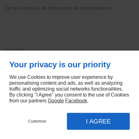
Cet avis tient lieu de faire-part et de remerciements.
TALLONE
Your privacy is our priority
Chantal VINCENTI née RIMET-MIGNON, son épouse,
Laëtitia VINCENTI, sa fille,
We use Cookies to improve user experience by
personalising content and ads, as well as analyzing
Paola SEMIDEI née VINCENTI sa fille et Pierre-François
traffic and optimizing social networks functionalities.
By clicking "I Agree" you consent to the use of Cookies
SEMIDEI son époux,
from our partners
Google
Facebook
.
Paul-François et Livia, ses petits-enfants adorés,
I AGREE
Noël VINCENTI, son frère,
Customize
NOUS CONTACTER
MENU
APPEL
PLAN
Pierre-Olivier VINCENTI, son neveu, ses enfants et ses petites-