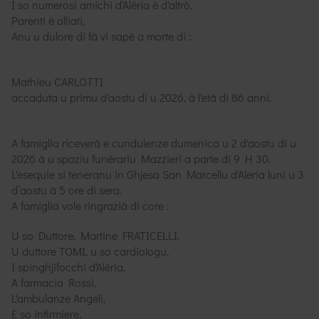
I so numerosi amichi d'Aléria è d'altrò,
Parenti è alliati,
Anu u dulore di fà vi sapè a morte di :
Mathieu CARLOTTI
accaduta u primu d'aostu di u 2026, à l'età di 86 anni.
A famiglia riceverà e cundulenze dumenica u 2 d'aostu di u
2026 à u spaziu funérariu Mazzieri a parte di 9 H 30.
L'esequie si teneranu in Ghjesa San Marcellu d'Aleria luni u 3
d’aostu à 5 ore di sera.
A famiglia vole ringrazià di core :
U so Duttore, Martine FRATICELLI,
U duttore TOMI, u so cardiologu,
I spinghjifocchi d'Aléria,
A farmacia Rossi,
L'ambulanze Angeli,
E so infirmiere,