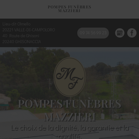
POMPES FUNÈBRES
MAZZIERI
Lieu-dit Olmello
20221
VALLE-DI-CAMPOLORO
09 74 56 99 23
40 Route de Ghisoni
20240
GHISONACCIA
POMPES FUNÈBRES
MAZZIERI
Le choix de la dignité, la garantie et la
qualité.