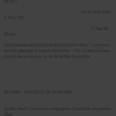
MONTI
Le 1er août 2026
à Bruz (35)
A l’âge de
87 ans
Ses obsèques auront lieu le jeudi 6 août à Bruz. L’urne sera,
ensuite, déposée à Guénin (Morbihan – 56), où elle reposera
auprès de son époux, Jo, et de sa fille, Gwenaëlle.
ACCIANI – ISOLACCIO DI FIUM’ORBU
Sa fille Marie Line et son compagnon Paul-Noël, ses petites-
filles,